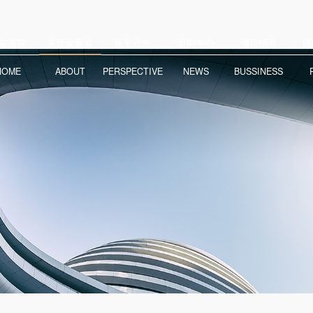
站首页
关于金延安
延安视角
新闻中心
项目招商
园
HOME
ABOUT
PERSPECTIVE
NEWS
BUSSINESS
金延安概况
视频中心
公司新闻
产业动态
园区导览
人才动向
图片中心
政务公开
投资指南
720全景
信息公开制度
企业荣誉
园区动态
服务平台
管理机制
招贤纳士
历史回顾